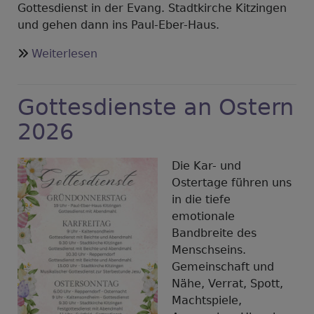
Gottesdienst in der Evang. Stadtkirche Kitzingen
und gehen dann ins Paul-Eber-Haus.
über
Weiterlesen
Kindergottesdienst
im
Gottesdienste an Ostern
April
2026
Die Kar- und
Ostertage führen uns
in die tiefe
emotionale
Bandbreite des
Menschseins.
Gemeinschaft und
Nähe, Verrat, Spott,
Machtspiele,