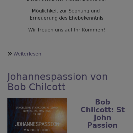
Möglichkeit zur Segnung und
Erneuerung des Ehebekenntnis
Wir freuen uns auf Ihr Kommen!
über
Weiterlesen
Gottesdienst
am
Johannespassion von
Valentinstag
Bob Chilcott
Bob
Chilcott: St
John
Passion