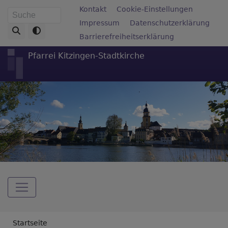
Direkt
Fußbereichsmenü
Kontakt
Cookie-Einstellungen
Suche
zum
Impressum
Datenschutzerklärung
Inhalt
Barrierefreiheitserklärung
Pfarrei Kitzingen-Stadtkirche
Hauptnavigation
Breadcrumb
Startseite