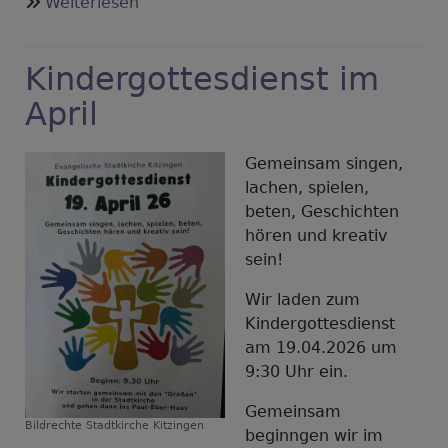
über
Weiterlesen
Aus
der
Kindergottesdienst im
Landeskirche
–
April
Strukturveränderungen
Gemeinsam singen,
lachen, spielen,
beten, Geschichten
hören und kreativ
sein!
Wir laden zum
Kindergottesdienst
am 19.04.2026 um
9:30 Uhr ein.
Gemeinsam
Bildrechte
Stadtkirche Kitzingen
beginngen wir im