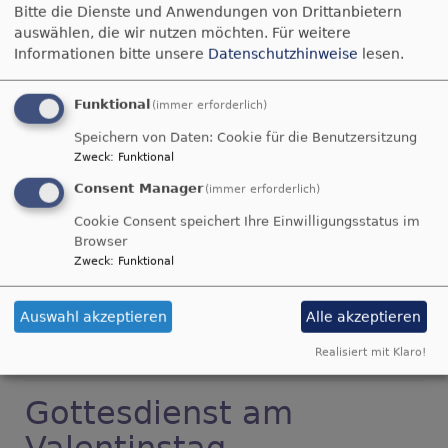
Bitte die Dienste und Anwendungen von Drittanbietern
Repperndorf zur
auswählen, die wir nutzen möchten.
Für weitere
Eherieder Mühle
Informationen bitte unsere
Datenschutzhinweise
lesen.
mit geistlichen
Impulsen zum
Funktional
(immer erforderlich)
Osterfest
Bildrechte
Dekanin Baderschneider
Speichern von Daten: Cookie für die Benutzersitzung
Zweck
:
Funktional
Treffpunkt: Flurweg bei Alte Reichsstr. 11 in
Consent Manager
Repperndorf
(immer erforderlich)
Cookie Consent speichert Ihre Einwilligungsstatus im
Einkehrmöglichkeit in der Eherieder Mühle - Bitte
Browser
selbst reservieren!
Zweck
:
Funktional
Wir freuen uns auf Ihr Kommen!
Auswahl akzeptieren
Alle akzeptieren
über
Weiterlesen
Realisiert mit Klaro!
Emmaus-
Gang
Gottesdienst am
am
Ostermontag
Valentinstag