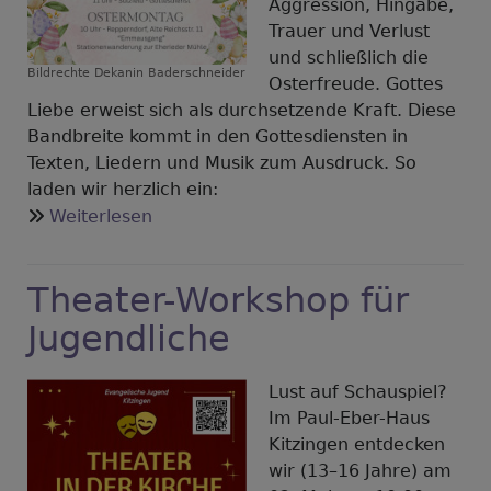
Aggression, Hingabe,
Trauer und Verlust
und schließlich die
Bildrechte
Dekanin Baderschneider
Osterfreude. Gottes
Liebe erweist sich als durchsetzende Kraft. Diese
Bandbreite kommt in den Gottesdiensten in
Texten, Liedern und Musik zum Ausdruck. So
laden wir herzlich ein:
über
Weiterlesen
Gottesdienste
an
Theater-Workshop für
Ostern
2026
Jugendliche
Lust auf Schauspiel?
Im Paul-Eber-Haus
Kitzingen entdecken
wir (13–16 Jahre) am