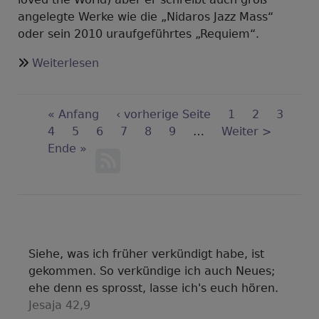
angelegte Werke wie die „Nidaros Jazz Mass“
oder sein 2010 uraufgeführtes „Requiem“.
über
Weiterlesen
Johannespassion
von
Seitennummerierung
Bob
First
« Anfang
Vorherige
‹ vorherige Seite
Seite
1
Aktuelle
2
Seite
3
Chilcott
page
Seite
4
Seite
5
Seite
6
Seite
Seite
7
Seite
8
Seite
9
…
Nächste
Weiter >
Seite
Last
Ende »
Seite
page
Siehe, was ich früher verkündigt habe, ist
gekommen. So verkündige ich auch Neues;
ehe denn es sprosst, lasse ich's euch hören.
Jesaja 42,9