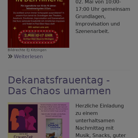
02. Mai von 10:00-
17:00 Uhr gemeinsam
Grundlagen,
Improvisation und
Szenenarbeit.
Bildrechte
EJ Kitzingen
über
Weiterlesen
Theater-
Workshop
Dekanatsfrauentag -
für
Jugendliche
Das Chaos umarmen
Herzliche Einladung
zu einem
unterhaltsamen
Nachmittag mit
Musik, Snacks, guter