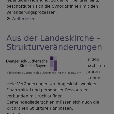
lebendigen Hoffnung, zu der wir berufen sind,
beschäftigten sich die Synodal*innen mit den
Veränderungsprozessen.
über
Weiterlesen
Dekanatssynode
April
Aus der Landeskirche –
2026
Strukturveränderungen
In den
nächsten
Jahren
Bildrechte
Evangelisch Lutherische Kirche in Bayern
stehen
viele Veränderungen an. Angesichts weniger
Finanzmittel und personeller Ressourcen
verbunden mit rückläufigen
Gemeindegliederzahlen müssen sich auch die
kirchlichen Strukturen anpassen.