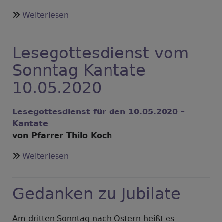
über
Weiterlesen
Gedanken
zu
Lesegottesdienst vom
Kantate
Sonntag Kantate
10.05.2020
Lesegottesdienst für den 10.05.2020 –
Kantate
von Pfarrer Thilo Koch
über
Weiterlesen
Lesegottesdienst
vom
Gedanken zu Jubilate
Sonntag
Kantate
10.05.2020
Am dritten Sonntag nach Ostern heißt es