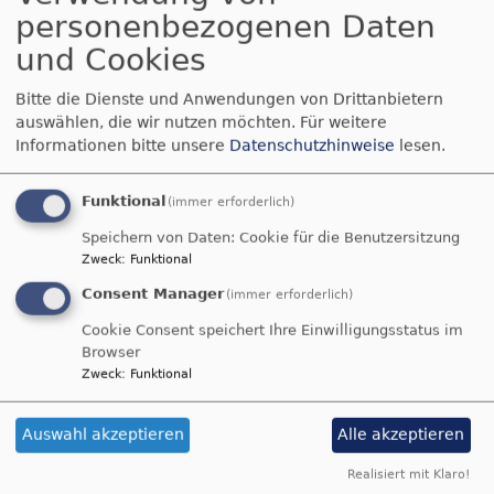
Gedanken
personenbezogenen Daten
zu
und Cookies
Lesegottesdienst vom
Quasimodogeniti
Bitte die Dienste und Anwendungen von Drittanbietern
19. April 2020
auswählen, die wir nutzen möchten.
Für weitere
Informationen bitte unsere
Datenschutzhinweise
lesen.
Gottesdienst für den
Funktional
(immer erforderlich)
über
Weiterlesen
Lesegottesdienst
Speichern von Daten: Cookie für die Benutzersitzung
Zweck
:
Funktional
vom
Gedanken zu Ostern
19.
Consent Manager
(immer erforderlich)
April
Cookie Consent speichert Ihre Einwilligungsstatus im
2020
Manchmal stehen wir auf
Browser
Stehen wir zur Auferstehung auf
Zweck
:
Funktional
Mitten am Tage
Mit unserem lebendigen Haar
Auswahl akzeptieren
Alle akzeptieren
Mit unserer atmenden Haut.
Realisiert mit Klaro!