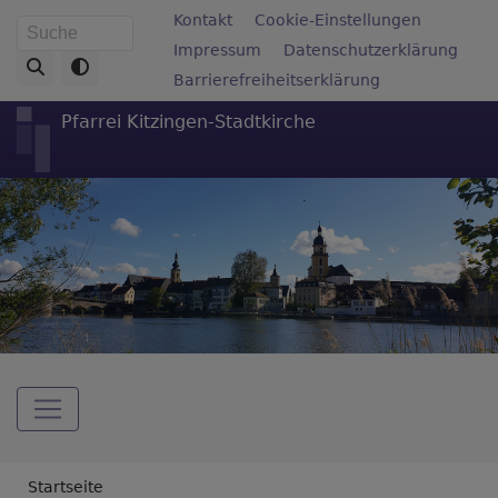
Direkt
Fußbereichsmenü
Kontakt
Cookie-Einstellungen
Suche
zum
Impressum
Datenschutzerklärung
Inhalt
Barrierefreiheitserklärung
Pfarrei Kitzingen-Stadtkirche
Hauptnavigation
Breadcrumb
Startseite