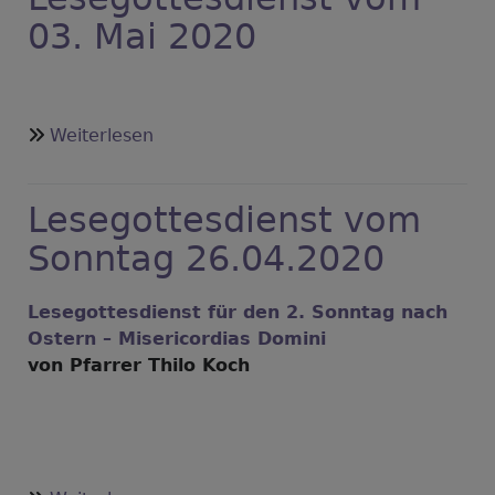
03. Mai 2020
über
Weiterlesen
Lesegottesdienst
vom
Lesegottesdienst vom
03.
Mai
Sonntag 26.04.2020
2020
Lesegottesdienst für den 2. Sonntag nach
Ostern – Misericordias Domini
von Pfarrer Thilo Koch