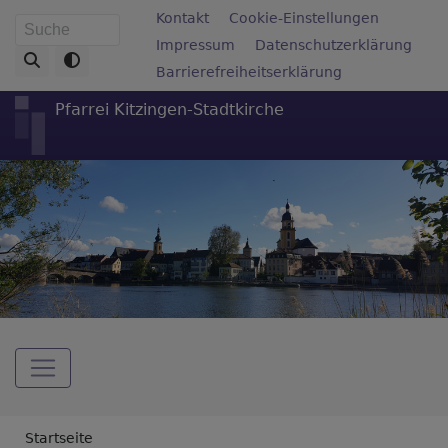
Direkt
Fußbereichsmenü
Kontakt
Cookie-Einstellungen
Suche
zum
Impressum
Datenschutzerklärung
Inhalt
Barrierefreiheitserklärung
Pfarrei Kitzingen-Stadtkirche
Hauptnavigation
Breadcrumb
Startseite