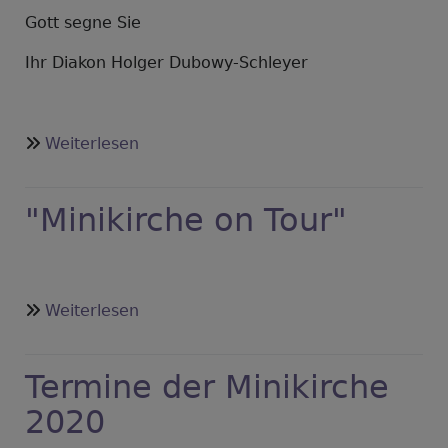
Gott segne Sie
Ihr Diakon Holger Dubowy-Schleyer
über
Weiterlesen
Aufruf
zum
"Minikirche on Tour"
Gebet
über
Weiterlesen
"Minikirche
on
Termine der Minikirche
Tour"
2020