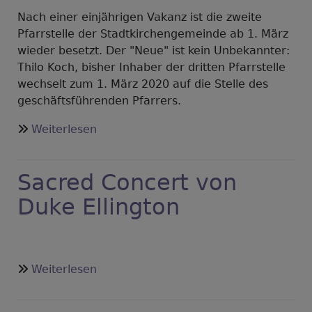
Nach einer einjährigen Vakanz ist die zweite
Pfarrstelle der Stadtkirchengemeinde ab 1. März
wieder besetzt. Der "Neue" ist kein Unbekannter:
Thilo Koch, bisher Inhaber der dritten Pfarrstelle
wechselt zum 1. März 2020 auf die Stelle des
geschäftsführenden Pfarrers.
über
Weiterlesen
Stadt-
Pfarrstelle
Sacred Concert von
-
wieder
Duke Ellington
besetzt
über
Weiterlesen
Sacred
Concert