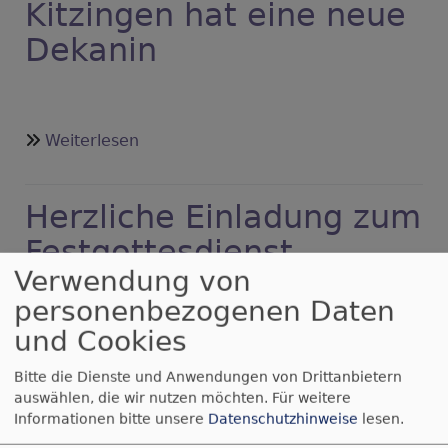
Kitzingen hat eine neue
von
Duke
Dekanin
Ellington
über
Weiterlesen
Kitzingen
hat
Herzliche Einladung zum
eine
neue
Festgottesdienst
Dekanin
Verwendung von
Einführung von
personenbezogenen Daten
Frau Dekanin Kerstin Baderschneider
und Cookies
in ihr Amt als Dekanin unseres Dekanatsbezirkes
und als Pfarrerin der Evangelischen Stadtkirche
Bitte die Dienste und Anwendungen von Drittanbietern
Kitzingen
auswählen, die wir nutzen möchten.
Für weitere
Informationen bitte unsere
Datenschutzhinweise
lesen.
durch
Regionalbischöfin Gisela Bornowski
Sonntag 1. Advent um 14:00 Uhr