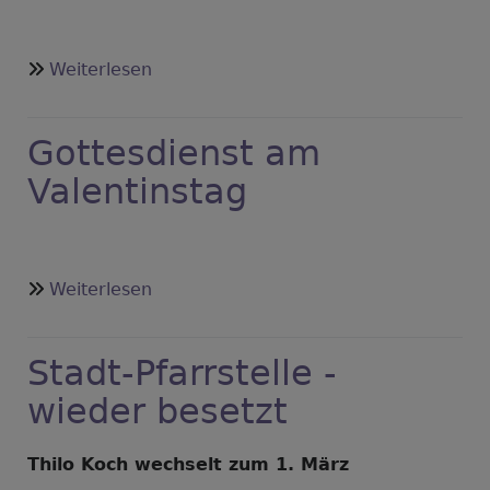
über
Weiterlesen
Termine
der
Gottesdienst am
Minikirche
2020
Valentinstag
über
Weiterlesen
Gottesdienst
am
Stadt-Pfarrstelle -
Valentinstag
wieder besetzt
Thilo Koch wechselt zum 1. März