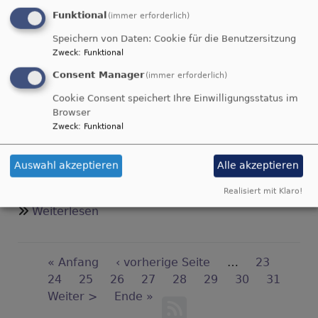
Evangelische Stadtkirche Kitzingen
Funktional
(immer erforderlich)
Speichern von Daten: Cookie für die Benutzersitzung
über
Weiterlesen
Zweck
:
Funktional
Herzliche
Consent Manager
Einladung
(immer erforderlich)
Gottesdienst mit
zum
Cookie Consent speichert Ihre Einwilligungsstatus im
Festgottesdienst
Browser
Verabschiedung Dekan
Zweck
:
Funktional
Kern
Auswahl akzeptieren
Alle akzeptieren
Abschiedsgottesdienst Dekan Kern
Realisiert mit Klaro!
über
Weiterlesen
Gottesdienst
mit
Seitennummerierung
Verabschiedung
First
« Anfang
Vorherige
‹ vorherige Seite
…
Seite
23
Dekan
page
Seite
24
Seite
25
Seite
26
Seite
Seite
27
Seite
28
Aktuelle
29
Seite
30
Seite
31
Kern
Nächste
Weiter >
Last
Ende »
Seite
Seite
page