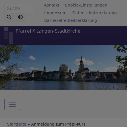
Direkt
Fußbereichsmenü
Kontakt
Cookie-Einstellungen
Suche
zum
Impressum
Datenschutzerklärung
Inhalt
Barrierefreiheitserklärung
Pfarrei Kitzingen-Stadtkirche
Hauptnavigation
Breadcrumb
Startseite
Anmeldung zum Präpi-Kurs