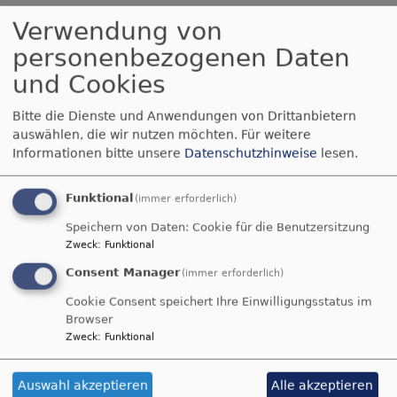
Verwendung von
personenbezogenen Daten
und Cookies
Siehe, was ich früher verkündigt habe, ist
gekommen. So verkündige ich auch Neues;
Bitte die Dienste und Anwendungen von Drittanbietern
auswählen, die wir nutzen möchten.
Für weitere
ehe denn es sprosst, lasse ich's euch hören.
Informationen bitte unsere
Datenschutzhinweise
lesen.
Jesaja 42,9
Der Menschensohn ist's, der den guten
Funktional
(immer erforderlich)
Samen sät. Der Acker ist die Welt.
Speichern von Daten: Cookie für die Benutzersitzung
Matthäus 13,37-38
Zweck
:
Funktional
Consent Manager
(immer erforderlich)
© Evangelische Brüder-Unität –
Herrnhuter Brüdergemeine
Weitere Informationen finden Sie
hier
.
Cookie Consent speichert Ihre Einwilligungsstatus im
Browser
Zweck
:
Funktional
Auswahl akzeptieren
Alle akzeptieren