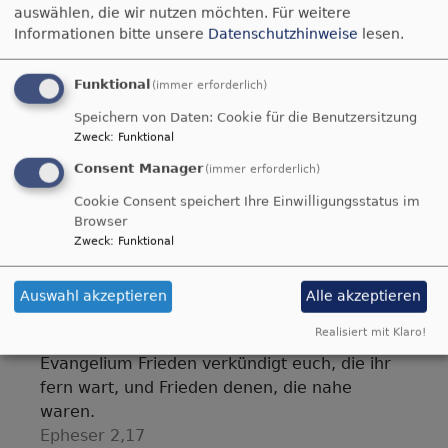
Gemeindeboten.
auswählen, die wir nutzen möchten.
Für weitere
Informationen bitte unsere
Datenschutzhinweise
lesen.
Pfarramt
Hauptamtliche
Kirchenvorstand
Stadtkirche
Paul-Eber-
Funktional
(immer erforderlich)
Haus
Sprengel
Speichern von Daten: Cookie für die Benutzersitzung
Zweck
:
Funktional
Consent Manager
(immer erforderlich)
Cookie Consent speichert Ihre Einwilligungsstatus im
Jauchze, du Tochter Zion! Frohlocke, Israel!
Browser
Freue dich und sei fröhlich von ganzem
Zweck
:
Funktional
Herzen, du Tochter Jerusalem! Denn der
HERR hat deine Strafe weggenommen.
Auswahl akzeptieren
Alle akzeptieren
Zefanja 3,14-15
Realisiert mit Klaro!
Christus ist gekommen und hat im
Evangelium Frieden verkündigt euch, die ihr
fern wart, und Frieden denen, die nahe
waren.
Epheser 2,17