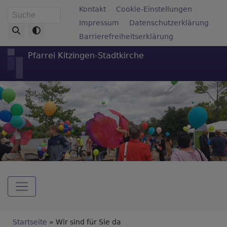
Direkt
Fußbereichsmenü
Kontakt
Cookie-Einstellungen
Suche
zum
Impressum
Datenschutzerklärung
Inhalt
Barrierefreiheitserklärung
Pfarrei Kitzingen-Stadtkirche
Hauptnavigation
Breadcrumb
Startseite
Wir sind für Sie da