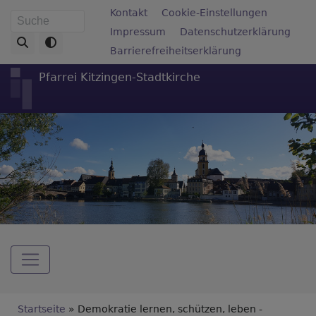
Direkt
Fußbereichsmenü
Kontakt
Cookie-Einstellungen
Suche
zum
Impressum
Datenschutzerklärung
Inhalt
Barrierefreiheitserklärung
Pfarrei Kitzingen-Stadtkirche
Hauptnavigation
Breadcrumb
Startseite
Demokratie lernen, schützen, leben -