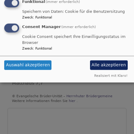
Funktional
(immer erforderlich)
Speichern von Daten: Cookie für die Benutzersitzung
Zweck
:
Funktional
Consent Manager
(immer erforderlich)
Du bist der Gott, der mir hilft; täglich harre
Cookie Consent speichert Ihre Einwilligungsstatus im
ich auf dich.
Browser
Zweck
:
Funktional
Psalm 25,5
Bittet, so wird euch gegeben; suchet, so
Auswahl akzeptieren
Alle akzeptieren
werdet ihr finden; klopfet an, so wird euch
aufgetan.
Realisiert mit Klaro!
Matthäus 7,7
© Evangelische Brüder-Unität –
Herrnhuter Brüdergemeine
Weitere Informationen finden Sie
hier
.