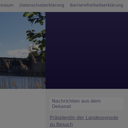
ressum
Datenschutzerklärung
Barrierefreiheitserklärung
Nachrichten aus dem
Dekanat
Präsidentin der Landessynode
zu Besuch