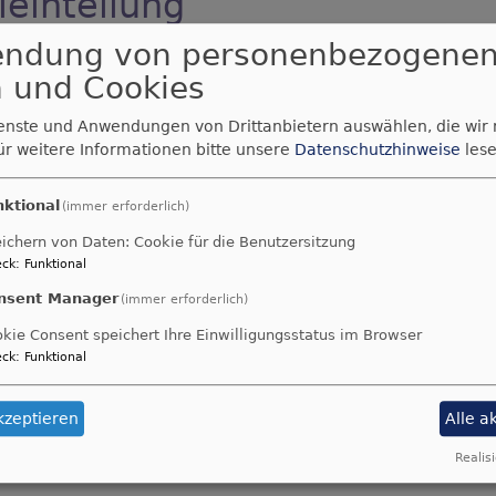
einteilung
endung von personenbezogene
bereiche innerhalb der Gemeinde.
 und Cookies
er
rengeleinteilung
ienste und Anwendungen von Drittanbietern auswählen, die wir
ür weitere Informationen bitte unsere
Datenschutzhinweise
lese
nktional
(immer erforderlich)
ichern von Daten: Cookie für die Benutzersitzung
ck
:
Funktional
nsent Manager
(immer erforderlich)
chter Zion! Frohlocke, Israel! Freue dich und sei fröhlic
kie Consent speichert Ihre Einwilligungsstatus im Browser
chter Jerusalem! Denn der HERR hat deine Strafe weg
ck
:
Funktional
5
ekommen und hat im Evangelium Frieden verkündigt euch,
kzeptieren
Alle a
den denen, die nahe waren.
Realisi