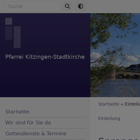
Direkt
Suche
zum
Inhalt
Pfarrei Kitzingen-Stadtkirche
Breadc
Startseite
Einteil
Startseite
Einteilung
Wir sind für Sie da
Gottesdienste & Termine