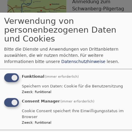
Anmeldung zum
Schwanberg-Pilgertag
möglich. Alle
Verwendung von
Informationen incl.
personenbezogenen Daten
Flyer zum Download
und Cookies
dazu finden Sie
hier
Von der Stadtkirche
Bitte die Dienste und Anwendungen von Drittanbietern
auswählen, die wir nutzen möchten.
Für weitere
Kitzingen aus wird um
Bildrechte
beim Autor
Informationen bitte unsere
Datenschutzhinweise
lesen.
9.20 Uhr eine
Pilgergruppe starten, die Dekanin Kerstin
Funktional
Baderschneider leiten wird. Wenn Sie eine
(immer erforderlich)
kürzere Strecke gehen möchten, finden Sie sich
Speichern von Daten: Cookie für die Benutzersitzung
gerne an einem der anderen Ausgangspunkte
Zweck
:
Funktional
ein. Für Jugendliche gibt es speziell ausgewiesene
Consent Manager
(immer erforderlich)
Startpunkte. Auch mehrere Touren für Radl-
Cookie Consent speichert Ihre Einwilligungsstatus im
Fahrer*innen werden angeboten.
Browser
Zweck
:
Funktional
über
Weiterlesen
Ökumenischer