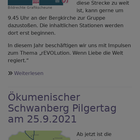
diese Strecke zu weit
Bildrechte
Grafikscheune
ist, kann gerne um
9.45 Uhr an der Bergkirche zur Gruppe
dazustoßen. Die inhaltlichen Stationen werden
dort erst beginnen.
In diesem Jahr beschäftigen wir uns mit Impulsen
zum Thema „rEVOLution. Wenn Liebe die Welt
regiert.“
über
Weiterlesen
Schwanberg-
Pilgertag
Ökumenischer
am
28.9.2024
Schwanberg Pilgertag
am 25.9.2021
Ab jetzt ist die