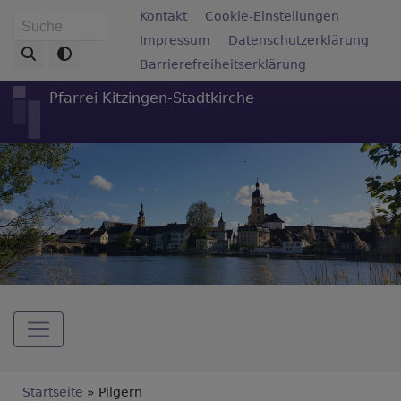
Direkt
Fußbereichsmenü
Kontakt
Cookie-Einstellungen
Suche
zum
Impressum
Datenschutzerklärung
Inhalt
Barrierefreiheitserklärung
Pfarrei Kitzingen-Stadtkirche
Hauptnavigation
Breadcrumb
Startseite
Pilgern