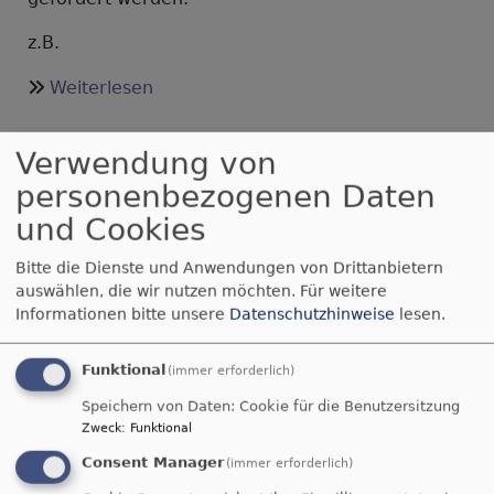
z.B.
über
Weiterlesen
Stiftung
Stadtkirche
Verwendung von
personenbezogenen Daten
und Cookies
Bitte die Dienste und Anwendungen von Drittanbietern
auswählen, die wir nutzen möchten.
Für weitere
Der HERR hat seinen Thron im Himmel
Informationen bitte unsere
Datenschutzhinweise
lesen.
errichtet, und sein Reich herrscht über alles.
Psalm 103,19
Funktional
(immer erforderlich)
Speichern von Daten: Cookie für die Benutzersitzung
Wenn der Menschensohn kommen wird in
Zweck
:
Funktional
seiner Herrlichkeit und alle Engel mit ihm,
dann wird er sich setzen auf den Thron seiner
Consent Manager
(immer erforderlich)
Herrlichkeit, und alle Völker werden vor ihm