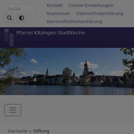
Direkt
Fußbereichsmenü
Kontakt
Cookie-Einstellungen
Suche
zum
Impressum
Datenschutzerklärung
Inhalt
Barrierefreiheitserklärung
Pfarrei Kitzingen-Stadtkirche
Hauptnavigation
Breadcrumb
Startseite
Stiftung