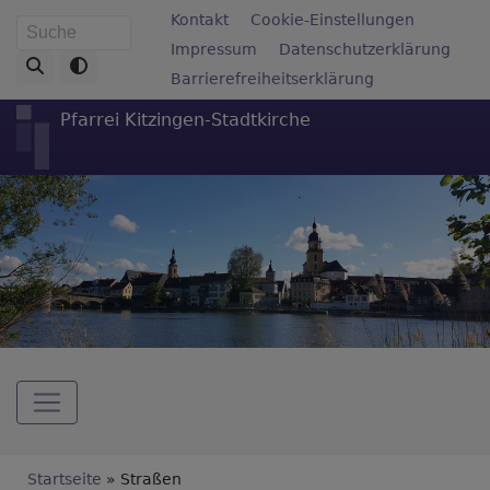
Direkt
Fußbereichsmenü
Kontakt
Cookie-Einstellungen
Suche
zum
Impressum
Datenschutzerklärung
Inhalt
Barrierefreiheitserklärung
Pfarrei Kitzingen-Stadtkirche
Hauptnavigation
Breadcrumb
Startseite
Straßen