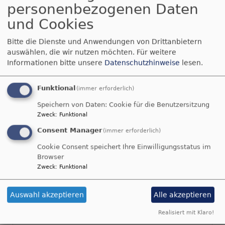
personenbezogenen Daten
HERR hat deine Strafe weggenommen.
Zefanja 3,14-15
und Cookies
Christus ist gekommen und hat im
Bitte die Dienste und Anwendungen von Drittanbietern
Evangelium Frieden verkündigt euch, die ihr
auswählen, die wir nutzen möchten.
Für weitere
fern wart, und Frieden denen, die nahe
Informationen bitte unsere
Datenschutzhinweise
lesen.
waren.
Epheser 2,17
Funktional
(immer erforderlich)
Speichern von Daten: Cookie für die Benutzersitzung
© Evangelische Brüder-Unität –
Herrnhuter Brüdergemeine
Zweck
:
Funktional
Weitere Informationen finden Sie
hier
.
Consent Manager
(immer erforderlich)
Cookie Consent speichert Ihre Einwilligungsstatus im
Browser
Zweck
:
Funktional
Auswahl akzeptieren
Alle akzeptieren
Sie können diesen Inhalt aufgrund Ihrer
Browser-Einstellungen nicht sehen.
Realisiert mit Klaro!