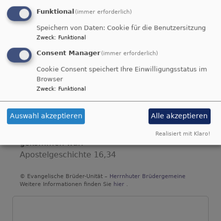
Funktional
(immer erforderlich)
Speichern von Daten: Cookie für die Benutzersitzung
Zweck
:
Funktional
Consent Manager
(immer erforderlich)
Cookie Consent speichert Ihre Einwilligungsstatus im
Du machst fröhlich, was da lebet im Osten
Browser
wie im Westen.
Zweck
:
Funktional
Psalm 65,9
Auswahl akzeptieren
Alle akzeptieren
Der Kerkermeister freute sich mit seinem
ganzen Hause, dass er zum Glauben an Gott
Realisiert mit Klaro!
gekommen war.
Apostelgeschichte 16,34
© Evangelische Brüder-Unität –
Herrnhuter Brüdergemeine
Weitere Informationen finden Sie
hier
.