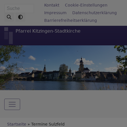
Direkt
Fußbereichsmenü
Kontakt
Cookie-Einstellungen
Suche
zum
Impressum
Datenschutzerklärung
Inhalt
Barrierefreiheitserklärung
Pfarrei Kitzingen-Stadtkirche
Hauptnavigation
Breadcrumb
Startseite
Termine Sulzfeld