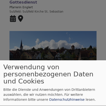
Gottesdienst
Pfarrerin Englert
Sulzfeld
Sulzfeld Kirche St. Sebastian
Verwendung von
personenbezogenen Daten
und Cookies
So, 4.10. 11 Uhr
Erntedank-Gottesdienst
Bitte die Dienste und Anwendungen von Drittanbietern
Pfarrer Thilo Koch
auswählen, die wir nutzen möchten.
Für weitere
Sulzfeld
Sulzfeld Kirche St. Sebastian
Informationen bitte unsere
Datenschutzhinweise
lesen.