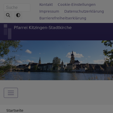
Direkt
Fußbereichsmenü
Kontakt
Cookie-Einstellungen
Suche
zum
Impressum
Datenschutzerklärung
Inhalt
Barrierefreiheitserklärung
Pfarrei Kitzingen-Stadtkirche
Hauptnavigation
Breadcrumb
Startseite