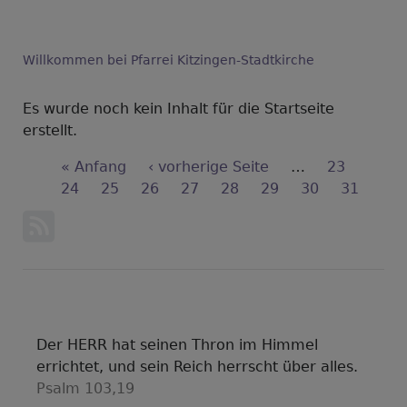
Willkommen bei Pfarrei Kitzingen-Stadtkirche
Es wurde noch kein Inhalt für die Startseite
erstellt.
Seitennummerierung
First
« Anfang
Vorherige
‹ vorherige Seite
…
Seite
23
page
Seite
24
Seite
25
Seite
26
Seite
Seite
27
Seite
28
Seite
29
Seite
30
Aktuelle
31
Seite
Der HERR hat seinen Thron im Himmel
errichtet, und sein Reich herrscht über alles.
Psalm 103,19