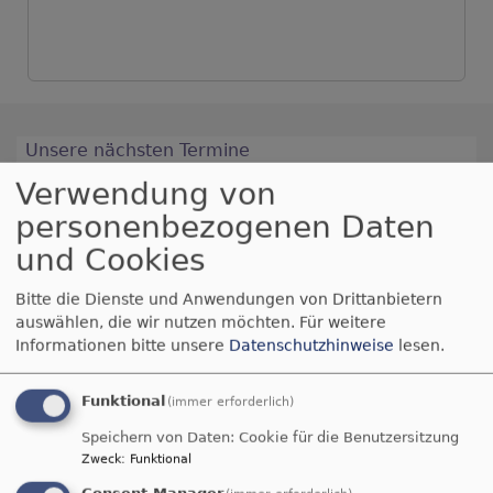
Unsere nächsten Termine
Verwendung von
Mo, 10.8. 19 Uhr
Ökum. Friedensgebet
personenbezogenen Daten
Herr Thomas Kootz
und Cookies
Kitzingen
Evang. Stadtkirche Kitzingen
Bitte die Dienste und Anwendungen von Drittanbietern
auswählen, die wir nutzen möchten.
Für weitere
Mi, 12.8. 19-20 Uhr
Informationen bitte unsere
Datenschutzhinweise
lesen.
Treffen "Trauergruppe" im Paul-Eber-Haus
Frau Angela Keck
Kitzingen
Paul-Eber-Haus
Funktional
(immer erforderlich)
Speichern von Daten: Cookie für die Benutzersitzung
So, 16.8. 9 Uhr
Zweck
:
Funktional
Nachbarschafts-Gottesdienst
Consent Manager