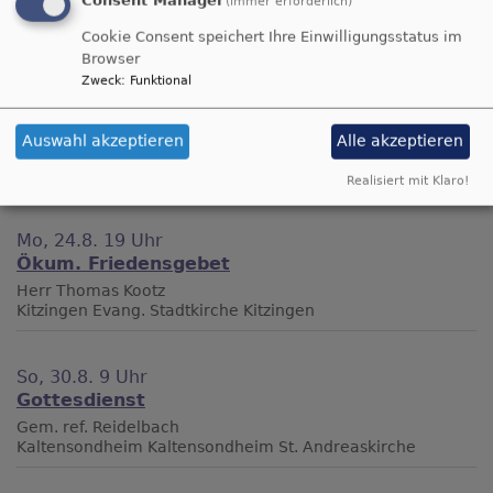
(immer erforderlich)
Pfarrer Koch
Cookie Consent speichert Ihre Einwilligungsstatus im
Kaltensondheim
Kaltensondheim St. Andreaskirche
Browser
Zweck
:
Funktional
So, 23.8. 10 Uhr
Nachbarschafts-Gottesdienst
Auswahl akzeptieren
Alle akzeptieren
Pfarrer Koch
Repperndorf
Repperndorf Laurentiuskirche
Realisiert mit Klaro!
Mo, 24.8. 19 Uhr
Ökum. Friedensgebet
Herr Thomas Kootz
Kitzingen
Evang. Stadtkirche Kitzingen
So, 30.8. 9 Uhr
Gottesdienst
Gem. ref. Reidelbach
Kaltensondheim
Kaltensondheim St. Andreaskirche