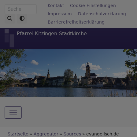
Direkt
Fußbereichsmenü
Kontakt
Cookie-Einstellungen
Suche
zum
Impressum
Datenschutzerklärung
Inhalt
Barrierefreiheitserklärung
Pfarrei Kitzingen-Stadtkirche
Hauptnavigation
Breadcrumb
Startseite
Aggregator
Sources
evangelisch.de