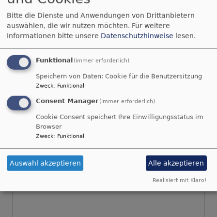
fern wart, und Frieden denen, die nahe
Bitte die Dienste und Anwendungen von Drittanbietern
waren.
auswählen, die wir nutzen möchten.
Für weitere
Epheser 2,17
Informationen bitte unsere
Datenschutzhinweise
lesen.
© Evangelische Brüder-Unität –
Herrnhuter Brüdergemeine
Funktional
(immer erforderlich)
Weitere Informationen finden Sie
hier
.
Speichern von Daten: Cookie für die Benutzersitzung
Zweck
:
Funktional
Consent Manager
(immer erforderlich)
Cookie Consent speichert Ihre Einwilligungsstatus im
Browser
Zweck
:
Funktional
Sie können diesen Inhalt aufgrund Ihrer
Browser-Einstellungen nicht sehen.
Auswahl akzeptieren
Alle akzeptieren
Realisiert mit Klaro!