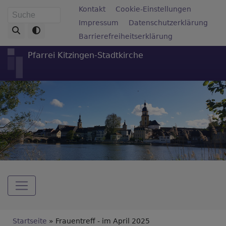
Direkt
Fußbereichsmenü
Kontakt
Cookie-Einstellungen
Suche
zum
Impressum
Datenschutzerklärung
Inhalt
Barrierefreiheitserklärung
Pfarrei Kitzingen-Stadtkirche
Hauptnavigation
Breadcrumb
Startseite
Frauentreff - im April 2025