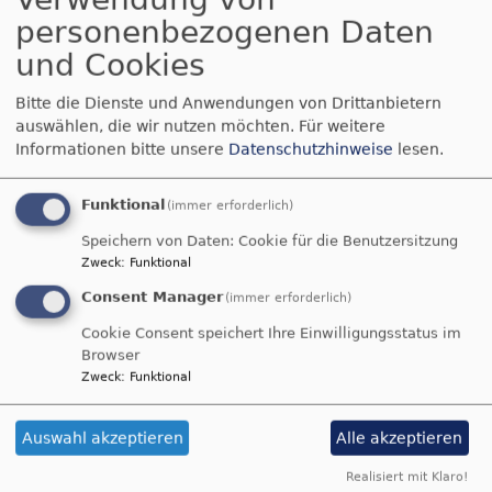
personenbezogenen Daten
9.11. 18.00 Uhr Gedenken an die
Reichspogromnacht, Alte Synagoge Kitzingen
und Cookies
Bitte die Dienste und Anwendungen von Drittanbietern
auswählen, die wir nutzen möchten.
Für weitere
13.11. 18.30 Uhr Evensong zum Thema Frieden,
Informationen bitte unsere
Datenschutzhinweise
lesen.
St. Johanneskirche Kitzingen
Funktional
(immer erforderlich)
Speichern von Daten: Cookie für die Benutzersitzung
13.11. 19.30 Uhr Konzert „Meine Zuversicht und
Zweck
:
Funktional
meine Burg“, St. Michaelskirche Schwanberg
Consent Manager
(immer erforderlich)
Cookie Consent speichert Ihre Einwilligungsstatus im
Browser
14.11. 9.00 Uhr/10.10 Uhr „Reichweite Frieden“,
Zweck
:
Funktional
Gottesdienste in Repperndorf und Buchbrunn
Auswahl akzeptieren
Alle akzeptieren
Realisiert mit Klaro!
16.11. 19.00 Uhr Vortrag: „Sicherheit neu