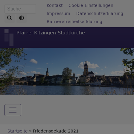
Direkt
Fußbereichsmenü
Kontakt
Cookie-Einstellungen
Suche
zum
Impressum
Datenschutzerklärung
Inhalt
Barrierefreiheitserklärung
Pfarrei Kitzingen-Stadtkirche
Hauptnavigation
Breadcrumb
Startseite
Friedensdekade 2021