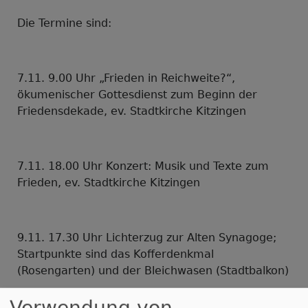
Die Termine sind:
7.11. 9.00 Uhr „Frieden in Reichweite?“,
ökumenischer Gottesdienst zum Beginn der
Friedensdekade, ev. Stadtkirche Kitzingen
7.11. 18.00 Uhr Konzert: Musik und Texte zum
Frieden, ev. Stadtkirche Kitzingen
9.11. 17.30 Uhr Lichterzug zur Alten Synagoge;
Startpunkte sind das Kofferdenkmal
(Rosengarten) und der Bleichwasen (Stadtbalkon)
Verwendung von