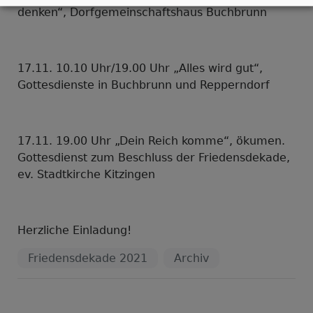
denken“, Dorfgemeinschaftshaus Buchbrunn
17.11. 10.10 Uhr/19.00 Uhr „Alles wird gut“,
Gottesdienste in Buchbrunn und Repperndorf
17.11. 19.00 Uhr „Dein Reich komme“, ökumen.
Gottesdienst zum Beschluss der Friedensdekade,
ev. Stadtkirche Kitzingen
Herzliche Einladung!
Friedensdekade 2021
Archiv