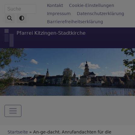
Direkt
Fußbereichsmenü
Kontakt
Cookie-Einstellungen
Suche
zum
Impressum
Datenschutzerklärung
Inhalt
Barrierefreiheitserklärung
Pfarrei Kitzingen-Stadtkirche
Hauptnavigation
Breadcrumb
Startseite
An-ge-dacht. Anrufandachten für die