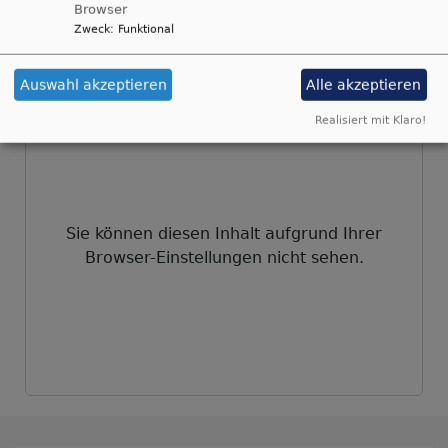
Browser
Epheser 2,17
Zweck
:
Funktional
© Evangelische Brüder-Unität –
Herrnhuter Brüdergemeine
Weitere Informationen finden Sie
hier
.
Auswahl akzeptieren
Alle akzeptieren
Realisiert mit Klaro!
Sie können diesen Inhalt aufgrund Ihrer
Browser-Einstellungen nicht sehen.