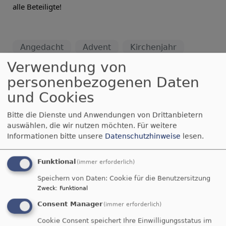
alle Beteiligte!
Angedacht
Advent
Kirchenjahr
Archiv
Verwendung von
personenbezogenen Daten
und Cookies
Bitte die Dienste und Anwendungen von Drittanbietern
Jauchze, du Tochter Zion! Frohlocke, Israel!
auswählen, die wir nutzen möchten.
Für weitere
Freue dich und sei fröhlich von ganzem
Informationen bitte unsere
Datenschutzhinweise
lesen.
Herzen, du Tochter Jerusalem! Denn der
HERR hat deine Strafe weggenommen.
Funktional
(immer erforderlich)
Zefanja 3,14-15
Speichern von Daten: Cookie für die Benutzersitzung
Christus ist gekommen und hat im
Zweck
:
Funktional
Evangelium Frieden verkündigt euch, die ihr
Consent Manager
(immer erforderlich)
fern wart, und Frieden denen, die nahe
waren.
Cookie Consent speichert Ihre Einwilligungsstatus im