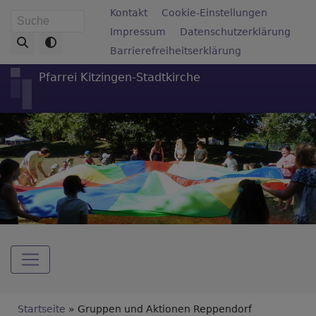
Direkt
Fußbereichsmenü
Kontakt
Cookie-Einstellungen
Suche
zum
Impressum
Datenschutzerklärung
Inhalt
Barrierefreiheitserklärung
Pfarrei Kitzingen-Stadtkirche
Hauptnavigation
Breadcrumb
Startseite
Gruppen und Aktionen Reppendorf