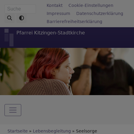
Direkt
Fußbereichsmenü
Kontakt
Cookie-Einstellungen
Suche
zum
Impressum
Datenschutzerklärung
Inhalt
Barrierefreiheitserklärung
Pfarrei Kitzingen-Stadtkirche
Hauptnavigation
Breadcrumb
Startseite
Lebensbegleitung
Seelsorge