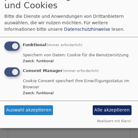
und Cookies
Bittet, so wird euch gegeben; suchet, so
Bitte die Dienste und Anwendungen von Drittanbietern
werdet ihr finden; klopfet an, so wird euch
auswählen, die wir nutzen möchten.
Für weitere
aufgetan.
Informationen bitte unsere
Datenschutzhinweise
lesen.
Matthäus 7,7
Funktional
(immer erforderlich)
© Evangelische Brüder-Unität –
Herrnhuter Brüdergemeine
Weitere Informationen finden Sie
hier
.
Speichern von Daten: Cookie für die Benutzersitzung
Zweck
:
Funktional
Consent Manager
(immer erforderlich)
Cookie Consent speichert Ihre Einwilligungsstatus im
Browser
Zweck
:
Funktional
Sie können diesen Inhalt aufgrund Ihrer
Browser-Einstellungen nicht sehen.
Auswahl akzeptieren
Alle akzeptieren
Realisiert mit Klaro!