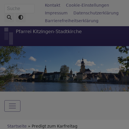
Direkt
Fußbereichsmenü
Kontakt
Cookie-Einstellungen
Suche
zum
Impressum
Datenschutzerklärung
Inhalt
Barrierefreiheitserklärung
Pfarrei Kitzingen-Stadtkirche
Hauptnavigation
Breadcrumb
Startseite
Predigt zum Karfreitag