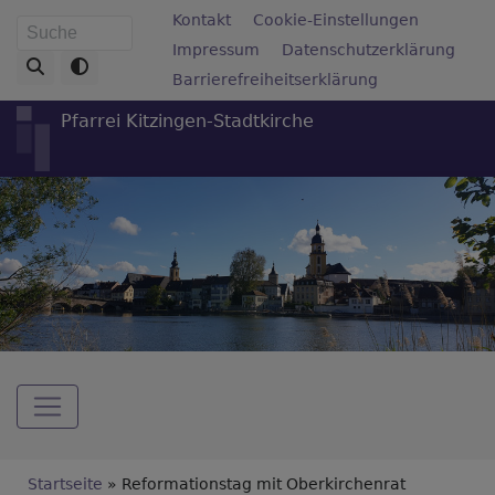
Direkt
Fußbereichsmenü
Kontakt
Cookie-Einstellungen
Suche
zum
Impressum
Datenschutzerklärung
Inhalt
Barrierefreiheitserklärung
Pfarrei Kitzingen-Stadtkirche
Hauptnavigation
Breadcrumb
Startseite
Reformationstag mit Oberkirchenrat