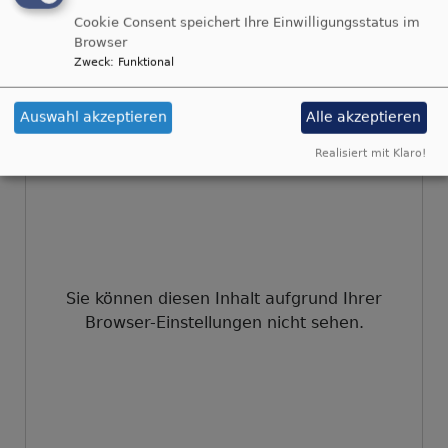
Evangelium Frieden verkündigt euch, die ihr
Cookie Consent speichert Ihre Einwilligungsstatus im
fern wart, und Frieden denen, die nahe
Browser
waren.
Zweck
:
Funktional
Epheser 2,17
Auswahl akzeptieren
Alle akzeptieren
© Evangelische Brüder-Unität –
Herrnhuter Brüdergemeine
Weitere Informationen finden Sie
hier
.
Realisiert mit Klaro!
Sie können diesen Inhalt aufgrund Ihrer
Browser-Einstellungen nicht sehen.