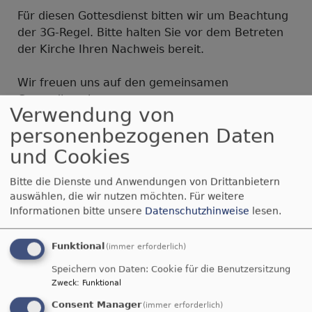
Für diesen Gottesdienst bitten wir um Beachtung
der 3G-Regel. Bitte halten Sie vor dem Betreten
der Kirche Ihren Nachweis bereit.
Wir freuen uns auf den gemeinsamen
Gottesdienst!
Verwendung von
Archiv
Reformationstag
personenbezogenen Daten
und Cookies
Bitte die Dienste und Anwendungen von Drittanbietern
auswählen, die wir nutzen möchten.
Für weitere
Jauchze, du Tochter Zion! Frohlocke, Israel!
Informationen bitte unsere
Datenschutzhinweise
lesen.
Freue dich und sei fröhlich von ganzem
Herzen, du Tochter Jerusalem! Denn der
Funktional
(immer erforderlich)
HERR hat deine Strafe weggenommen.
Speichern von Daten: Cookie für die Benutzersitzung
Zefanja 3,14-15
Zweck
:
Funktional
Christus ist gekommen und hat im
Consent Manager
(immer erforderlich)