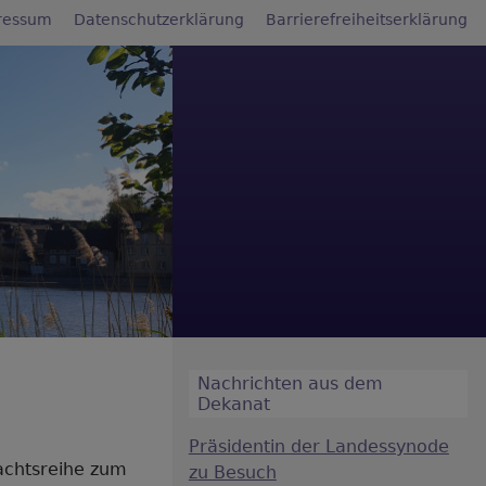
ressum
Datenschutzerklärung
Barrierefreiheitserklärung
Nachrichten aus dem
Dekanat
Präsidentin der Landessynode
achtsreihe zum
zu Besuch