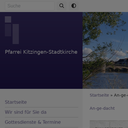
Direkt
Suche
zum
Inhalt
Pfarrei Kitzingen-Stadtkirche
Breadc
Startseite
An-ge-
Startseite
An-ge-dacht
Wir sind für Sie da
Gottesdienste & Termine