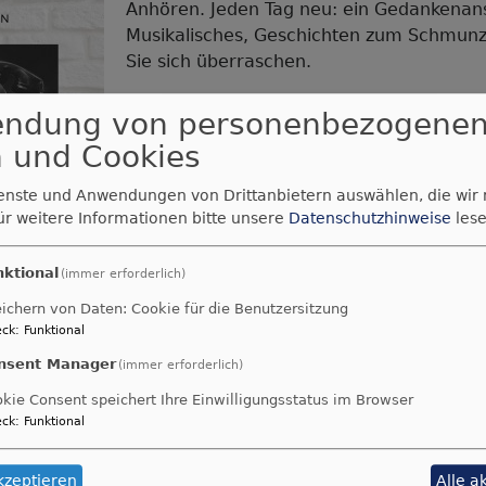
Anhören. Jeden Tag neu: ein Gedankenan
Musikalisches, Geschichten zum Schmunze
Sie sich überraschen.
09321-264934
Zum Anhören per Telefon:
endung von personenbezogene
Zum Anhören über die Homepage:
https:
 und Cookies
evangelisch.de/tags/angedacht
ienste und Anwendungen von Drittanbietern auswählen, die wir
ür weitere Informationen bitte unsere
Datenschutzhinweise
lese
nktional
(immer erforderlich)
ichern von Daten: Cookie für die Benutzersitzung
ck
:
Funktional
rchiv
nsent Manager
(immer erforderlich)
kie Consent speichert Ihre Einwilligungsstatus im Browser
ck
:
Funktional
, der mir hilft; täglich harre ich auf dich.
kzeptieren
Alle a