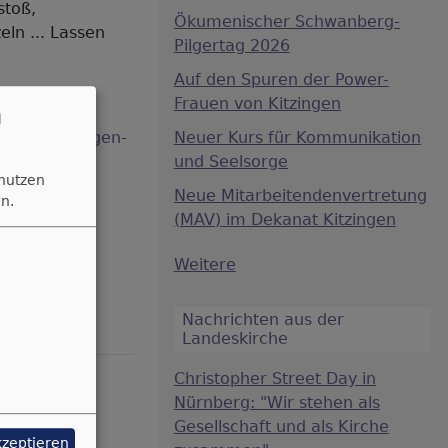
stoß,
Ökumenischer Schwanberg-
ln ... Lassen
Pilgertag 2026
Auf den Spuren der Power-
9
Frauen von Kitzingen
n
//www.kitzingen-
Neuer Kurs für Kommunikation
und Seelsorge
 nutzen
Neue Mitarbeitendenvertretung
n.
(MAV) im Dekanat Kitzingen
Weitere
Nachrichten aus der
Landeskirche
Christopher Street Day in
Nürnberg: "Wir stehen als
Gesellschaft und als Kirche
kzeptieren