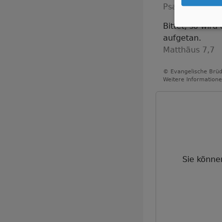
Psalm 25,5
Bittet, so wird
aufgetan.
Matthäus 7,7
© Evangelische Brüd
Weitere Informatione
Sie könne