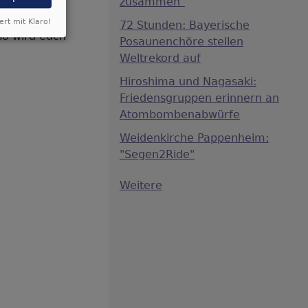
zusammen"
ert mit Klaro!
72 Stunden: Bayerische
 so wird euch
Posaunenchöre stellen
Weltrekord auf
Hiroshima und Nagasaki:
Friedensgruppen erinnern an
Atombombenabwürfe
Weidenkirche Pappenheim:
"Segen2Ride"
Weitere