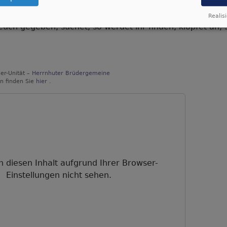
Realisi
 euch gegeben; suchet, so werdet ihr finden; klopfet an,
er-Unität –
Herrnhuter Brüdergemeine
n finden Sie
hier
.
n diesen Inhalt aufgrund Ihrer Browser-
Einstellungen nicht sehen.