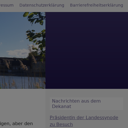
ressum
Datenschutzerklärung
Barrierefreiheitserklärung
Nachrichten aus dem
Dekanat
Präsidentin der Landessynode
igen, aber den
zu Besuch