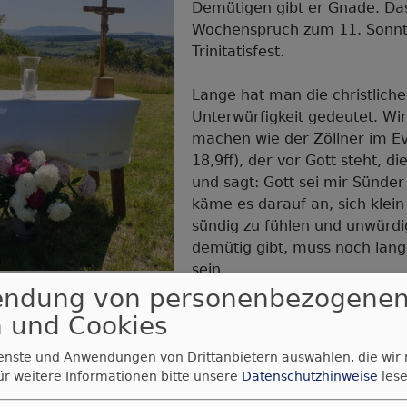
Demütigen gibt er Gnade. Das
Wochenspruch zum 11. Sonn
Trinitatisfest.
Lange hat man die christlich
Unterwürfigkeit gedeutet. Wir
machen wie der Zöllner im E
18,9ff), der vor Gott steht, d
und sagt: Gott sei mir Sünder
käme es darauf an, sich klei
sündig zu fühlen und unwürdi
demütig gibt, muss noch lang
sein.
endung von personenbezogene
ichen Sinn hat etwas mit Selbsterkenntnis zu tun. Und s
 und Cookies
Gleichnis gewesen. Wer bin ich vor Gott? Immer auch ei
gen in Versuchen, mir und anderen etwas zu beweisen. 
ienste und Anwendungen von Drittanbietern auswählen, die wir
ür weitere Informationen bitte unsere
Datenschutzhinweise
lese
gebung bedürftig.