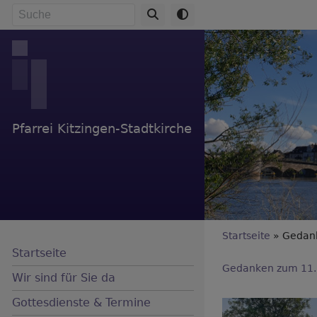
Direkt
Suche
zum
Inhalt
Pfarrei Kitzingen-Stadtkirche
Breadc
Startseite
Gedanke
Startseite
Gedanken zum 11. 
Wir sind für Sie da
Gottesdienste & Termine