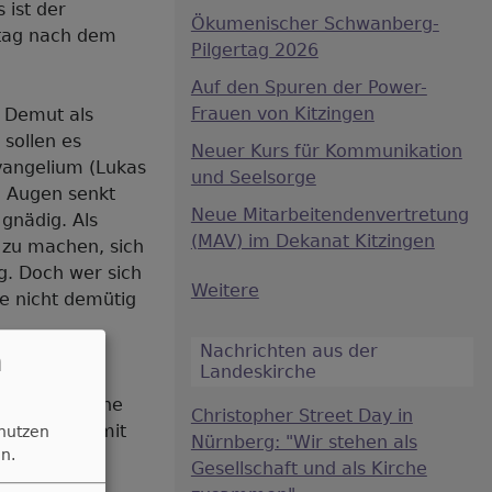
 ist der
Ökumenischer Schwanberg-
tag nach dem
Pilgertag 2026
Auf den Spuren der Power-
Frauen von Kitzingen
e Demut als
 sollen es
Neuer Kurs für Kommunikation
vangelium (Lukas
und Seelsorge
ie Augen senkt
Neue Mitarbeitendenvertretung
 gnädig. Als
(MAV) im Dekanat Kitzingen
n zu machen, sich
g. Doch wer sich
Weitere
e nicht demütig
Nachrichten aus der
n
Landeskirche
o ist es auch
n Sünder, eine
Christopher Street Day in
Ein Mensch mit
 nutzen
Nürnberg: "Wir stehen als
n.
Gesellschaft und als Kirche