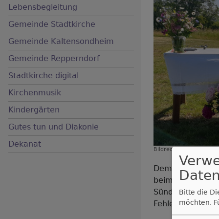
Lebensbegleitung
Gemeinde Stadtkirche
Gemeinde Kaltensondheim
Hauptnavigation
Gemeinde Repperndorf
Stadtkirche digital
Kirchenmusik
Kindergärten
Gutes tun und Diakonie
Dekanat
Bildrechte
beim Autor
Verw
Demut im eigentl
Daten
beim Zöllner im 
Sünderin. Gefan
Bitte die D
möchten.
F
Fehlern, der Ver