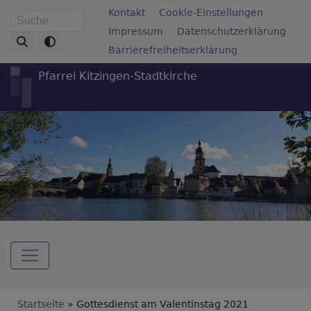
Direkt
Fußbereichsmenü
Kontakt
Cookie-Einstellungen
Suche
zum
Impressum
Datenschutzerklärung
Inhalt
Barrierefreiheitserklärung
Pfarrei Kitzingen-Stadtkirche
Hauptnavigation
Breadcrumb
Startseite
Gottesdienst am Valentinstag 2021