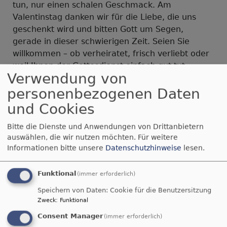
tun, nur einen schalen Geschmack. Am
Valentinstag danken wir für die Liebe, die uns
geschenkt wird und bitten Gott um Segen,
gerade in dieser schwierigen Zeit. Seien Sie
willkommen – ob verheiratet, frisch verliebt oder
weil Ihnen der Gottesdienst einfach gut tut.
Verwendung von
Dekanin Kerstin Baderschneider &
personenbezogenen Daten
Gemeindereferentin Erika Gerspitzer
und Cookies
Valentinstag
Archiv
Bitte die Dienste und Anwendungen von Drittanbietern
auswählen, die wir nutzen möchten.
Für weitere
Informationen bitte unsere
Datenschutzhinweise
lesen.
Funktional
Du machst fröhlich, was da lebet im Osten
(immer erforderlich)
wie im Westen.
Speichern von Daten: Cookie für die Benutzersitzung
Psalm 65,9
Zweck
:
Funktional
Consent Manager
(immer erforderlich)
Der Kerkermeister freute sich mit seinem