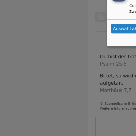
Me
Coo
Os
Zwe
a
Os
Auswahl a
Du bist der Gott
Psalm 25,5
Bittet, so wird
aufgetan.
Matthäus 7,7
© Evangelische Brüd
Weitere Informatione