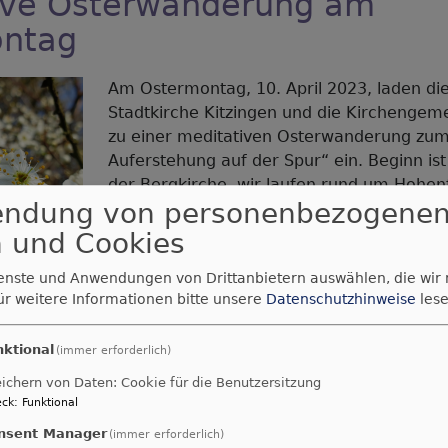
ive Osterwanderung am
ontag
Am Ostermontag, 10. April 2023, laden di
Stadtkirche Kitzingen und die Kirchengem
zu einer meditativen Osterwanderung zu
Auferstehung auf der Spur“ ein. Beginn is
der Bergkirche, wir laufen rund um Hohen
endung von personenbezogene
12:00 Uhr besteht die Möglichkeit eines Mi
Anmeldung). >>
 und Cookies
ienste und Anwendungen von Drittanbietern auswählen, die wir
ür weitere Informationen bitte unsere
Datenschutzhinweise
lese
nktional
(immer erforderlich)
ichern von Daten: Cookie für die Benutzersitzung
ck
:
Funktional
kirche Kitzingen
er
nsent Manager
(immer erforderlich)