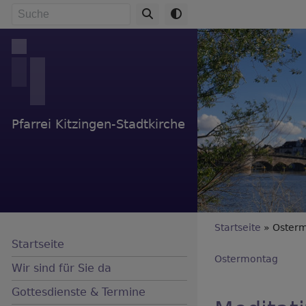
Direkt
Suche
zum
Inhalt
Pfarrei Kitzingen-Stadtkirche
Breadc
Startseite
Oster
Startseite
Ostermontag
Wir sind für Sie da
Gottesdienste & Termine