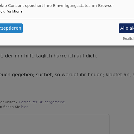
ditative
kie Consent speichert Ihre Einwilligungsstatus im Browser
terwanderung
ck
:
Funktional
m
termontag
kzeptieren
Alle a
Realisi
, der mir hilft; täglich harre ich auf dich.
 euch gegeben; suchet, so werdet ihr finden; klopfet an,
er-Unität –
Herrnhuter Brüdergemeine
n finden Sie
hier
.