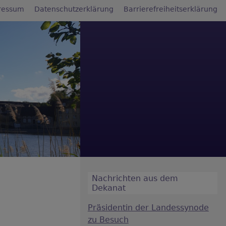
ressum
Datenschutzerklärung
Barrierefreiheitserklärung
Nachrichten aus dem
Dekanat
Präsidentin der Landessynode
zu Besuch