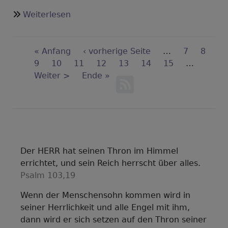
über
Weiterlesen
Sternsinger
Seitennummerierung
First
« Anfang
Vorherige
‹ vorherige Seite
…
Seite
7
Seite
8
page
Seite
9
Seite
10
Aktuelle
11
Seite
Seite
12
Seite
13
Seite
14
Seite
15
…
Nächste
Weiter >
Seite
Last
Ende »
Seite
page
Der HERR hat seinen Thron im Himmel
errichtet, und sein Reich herrscht über alles.
Psalm 103,19
Wenn der Menschensohn kommen wird in
seiner Herrlichkeit und alle Engel mit ihm,
dann wird er sich setzen auf den Thron seiner