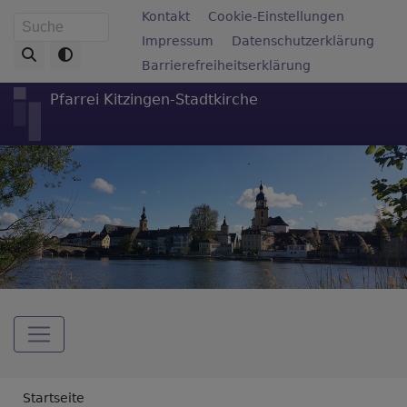
Direkt
Fußbereichsmenü
Kontakt
Cookie-Einstellungen
Suche
zum
Impressum
Datenschutzerklärung
Inhalt
Barrierefreiheitserklärung
Pfarrei Kitzingen-Stadtkirche
Hauptnavigation
Breadcrumb
Startseite