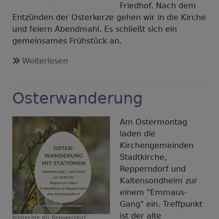
Friedhof. Nach dem
Entzünden der Osterkerze gehen wir in die Kirche
und feiern Abendmahl. Es schließt sich ein
gemeinsames Frühstück an.
über
Weiterlesen
Osternacht
in
Osterwanderung
Repperndorf
Am Ostermontag
laden die
Kirchengemeinden
Stadtkirche,
Repperndorf und
Kaltensondheim zur
einem "Emmaus-
Gang" ein. Treffpunkt
ist der alte
Bildrechte
KG Repperndorf