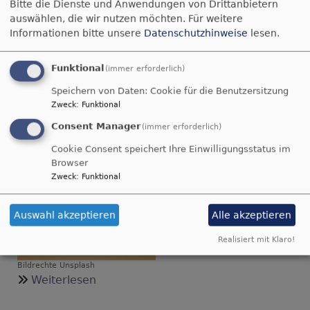
Gottesdienst und
Bitte die Dienste und Anwendungen von Drittanbietern
März
auswählen, die wir nutzen möchten.
Für weitere
Fastenessen
Informationen bitte unsere
Datenschutzhinweise
lesen.
Am Sonntag, 3. März
Funktional
(immer erforderlich)
2024, feiert die
Speichern von Daten: Cookie für die Benutzersitzung
Kaltensonheimer
Zweck
:
Funktional
Gemeinde um 10 Uhr
Consent Manager
einen ökumenischen
(immer erforderlich)
Gottesdienst.
Cookie Consent speichert Ihre Einwilligungsstatus im
Anschließend trifft
Browser
sich - wer mag - zum
Zweck
:
Funktional
Fastenessen.
Auswahl akzeptieren
Alle akzeptieren
Realisiert mit Klaro!
Bildrechte
Unsplash
über
Weiterlesen
Gottesdienst