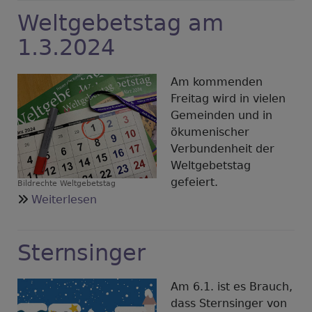
und
Weltgebetstag am
Fastenessen
1.3.2024
Am kommenden
Freitag wird in vielen
Gemeinden und in
ökumenischer
Verbundenheit der
Weltgebetstag
gefeiert.
Bildrechte
Weltgebetstag
über
Weiterlesen
Weltgebetstag
am
Sternsinger
1.3.2024
Am 6.1. ist es Brauch,
dass Sternsinger von