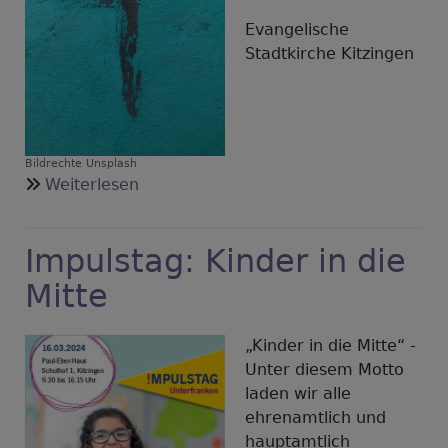
Evangelische
Stadtkirche Kitzingen
Bildrechte
Unsplash
über
Weiterlesen
Wort
und
Impulstag: Kinder in die
Musik
-
Mitte
Musikalische
Andacht
„Kinder in die Mitte“ -
zur
Unter diesem Motto
Sterbestunde
laden wir alle
ehrenamtlich und
hauptamtlich