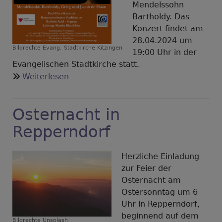
Mendelssohn
Bartholdy. Das
Konzert findet am
28.04.2024 um
Bildrechte
Evang. Stadtkirche Kitzingen
19:00 Uhr in der
Evangelischen Stadtkirche statt.
über
Weiterlesen
Konzert
der
Osternacht in
Paul-
Eber-
Repperndorf
Kantorei
Herzliche Einladung
zur Feier der
Osternacht am
Ostersonntag um 6
Uhr in Repperndorf,
beginnend auf dem
Bildrechte
Unsplash