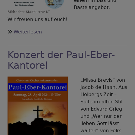
einem Imbiss und
Bastelangebot.
Bildrechte
Stadtkirche KT
Wir freuen uns auf euch!
über
Weiterlesen
Herzliche
Einladung
Konzert der Paul-Eber-
zur
Minikirche
Kantorei
„Missa Brevis“ von
Jacob de Haan, Aus
Holbergs Zeit –
Suite im alten Stil
von Edvard Grieg
und „Wer nur den
lieben Gott lässt
walten“ von Felix