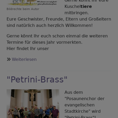
Gerne könnt Ihr eure
Kuschel
tiere
Bildrechte
beim Autor
mitbringen.
Eure Geschwister, Freunde, Eltern und Großeltern
sind natürlich auch herzlich Willkommen!
Gerne könnt Ihr euch schon einmal die weiteren
Termine für dieses Jahr vormerkten.
Hier findet Ihr unser
über
Weiterlesen
Neue
Termine
"Petrini-Brass"
der
Minikirche
Aus dem
"Posaunenchor der
evangelischen
Stadtkirche" wird
"Petrini-Brass"!