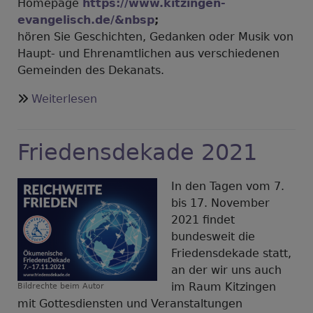
Homepage
https://www.kitzingen-
evangelisch.de/&nbsp
;
hören Sie Geschichten, Gedanken oder Musik von
Haupt- und Ehrenamtlichen aus verschiedenen
Gemeinden des Dekanats.
über
Weiterlesen
Angedacht
-
Friedensdekade 2021
wieder
ab
1.
In den Tagen vom 7.
Advent
bis 17. November
2021 findet
bundesweit die
Friedensdekade statt,
an der wir uns auch
im Raum Kitzingen
Bildrechte
beim Autor
mit Gottesdiensten und Veranstaltungen