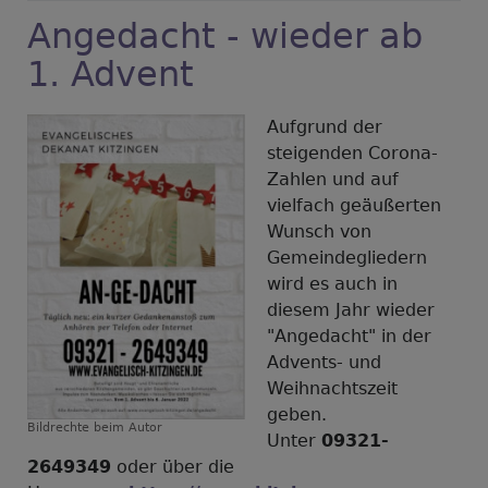
-
Angedacht - wieder ab
(nicht
nur)
1. Advent
für
Seniorinnen
Aufgrund der
und
steigenden Corona-
Senioren
Zahlen und auf
vielfach geäußerten
Wunsch von
Gemeindegliedern
wird es auch in
diesem Jahr wieder
"Angedacht" in der
Advents- und
Weihnachtszeit
geben.
Bildrechte
beim Autor
Unter
09321-
2649349
oder über die