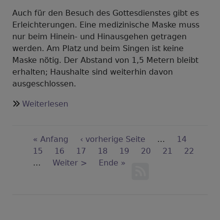
Auch für den Besuch des Gottesdienstes gibt es
Erleichterungen. Eine medizinische Maske muss
nur beim Hinein- und Hinausgehen getragen
werden. Am Platz und beim Singen ist keine
Maske nötig. Der Abstand von 1,5 Metern bleibt
erhalten; Haushalte sind weiterhin davon
ausgeschlossen.
über
Weiterlesen
Kirchencafé
in
Seitennummerierung
der
First
« Anfang
Vorherige
‹ vorherige Seite
…
Seite
14
Stadtkirche
page
Seite
15
Seite
16
Seite
17
Seite
Aktuelle
18
Seite
19
Seite
20
Seite
21
Seite
22
…
Nächste
Weiter >
Seite
Last
Ende »
Seite
page