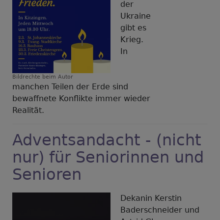
der
i
Ukraine
d
gibt es
P
Krieg.
In
Bildrechte
beim Autor
manchen Teilen der Erde sind
bewaffnete Konflikte immer wieder
Realität.
Adventsandacht - (nicht
nur) für Seniorinnen und
Senioren
Dekanin Kerstin
Baderschneider und