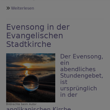
über
Weiterlesen
Eröffnungskonzert
zur
Evensong in der
Friedensdekade
2021
Evangelischen
Stadtkirche
Der Evensong,
ein
abendliches
Stundengebet,
ist
ursprünglich
in der
Bildrechte
beim Autor
anglikanischen Kirche