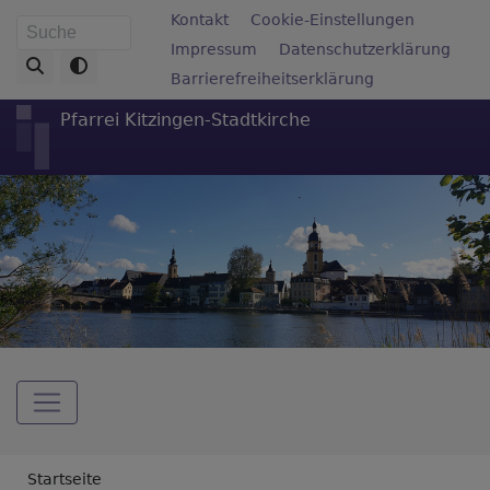
Direkt
Fußbereichsmenü
Kontakt
Cookie-Einstellungen
Suche
zum
Impressum
Datenschutzerklärung
Inhalt
Barrierefreiheitserklärung
Pfarrei Kitzingen-Stadtkirche
Hauptnavigation
Breadcrumb
Startseite