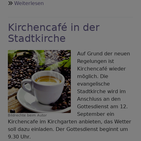
über
Weiterlesen
Evensong
in
Kirchencafé in der
der
Evangelischen
Stadtkirche
Stadtkirche
Auf Grund der neuen
Regelungen ist
Kirchencafé wieder
möglich. Die
evangelische
Stadtkirche wird im
Anschluss an den
Gottesdienst am 12.
September ein
Bildrechte
beim Autor
Kirchencafe im Kirchgarten anbieten, das Wetter
soll dazu einladen. Der Gottesdienst beginnt um
9.30 Uhr.