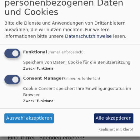
personenbezogenen Daten
Stefan
Friedensdekade 2021
Reimers
und Cookies
Eröffnungskonzert
Bitte die Dienste und Anwendungen von Drittanbietern
auswählen, die wir nutzen möchten.
Für weitere
zur Friedensdekade
Informationen bitte unsere
Datenschutzhinweise
lesen.
Evangelische
Stadtkirche
Funktional
(immer erforderlich)
Sonntag, 7.
Speichern von Daten: Cookie für die Benutzersitzung
November 2021 um
Zweck
:
Funktional
18 Uhr
Consent Manager
(immer erforderlich)
Bildrechte
beim Autor
geistliche und
Cookie Consent speichert Ihre Einwilligungsstatus im
weltliche Kompositionen für Posaunenchor
Browser
Zweck
:
Funktional
Posaunenchor der Stadtkirche
Leitung: Martin Blaufelder
Auswahl akzeptieren
Alle akzeptieren
Lesungen: Dieter Brückner
Realisiert mit Klaro!
Eintritt frei - Spenden erbeten!